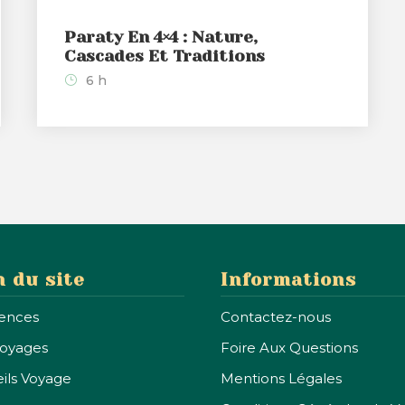
Paraty En 4×4 : Nature,
Cascades Et Traditions
6 h
n du site
Informations
ences
Contactez-nous
voyages
Foire Aux Questions
ils Voyage
Mentions Légales