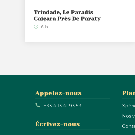
Trindade, Le Paradis
Caiçara Près De Paraty
6 h
Appelez-nous
Pla
+33 4 13 41 93 53
Xpéri
Nos 
Écrivez-nous
Conse