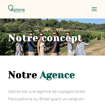
Notre concept
Notre
Agence
Xplore est une agence de voyages locale
francophone au Brésil ayant un relais en