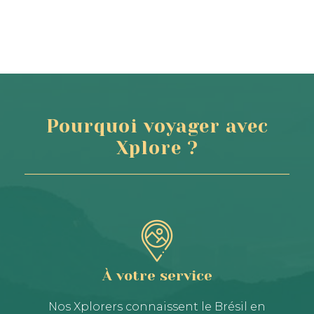
Pourquoi voyager avec
Xplore ?
À votre service
Nos Xplorers connaissent le Brésil en