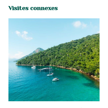
Au fil de la journée, plusieurs arrêts baignade
Visites connexes
sont prévus. Vous découvrirez notamment
les cascades de Pedra Branca, Tobogã et
Tarzan. Ces lieux naturels sont parfaits pour
se rafraîchir, profiter de l’eau claire et admirer
la beauté sauvage de la région.
La cascade du Tobogã est l’un des arrêts les
plus connus. Son rocher lisse forme un
véritable toboggan naturel. L’ambiance y est
conviviale et typique des excursions nature
autour de Paraty. Les autres cascades
permettent de profiter d’un cadre plus
paisible, entouré par la forêt tropicale.
L’excursion comprend également la visite
d’un alambic traditionnel. Vous y découvrez la