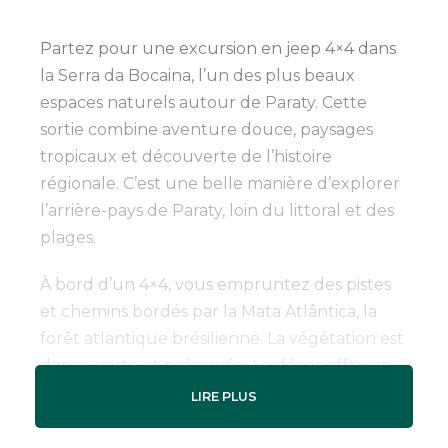
Partez pour une excursion en jeep 4×4 dans
la Serra da Bocaina, l’un des plus beaux
espaces naturels autour de Paraty. Cette
sortie combine aventure douce, paysages
tropicaux et découverte de l’histoire
régionale. C’est une belle manière d’explorer
l’arrière-pays de Paraty, loin du littoral et des
plages.
À bord d’un 4×4, vous empruntez des pistes
et chemins bordés par la Mata Atlântica, la
forêt atlantique brésilienne. La végétation est
dense, verte et préservée. Le décor offre un
contraste superbe avec la baie de Paraty et
LIRE PLUS
les îles de la Costa Verde.