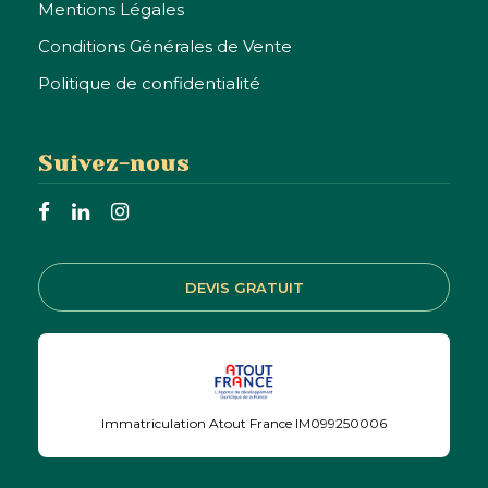
Mentions Légales
découvrir le
Conditions Générales de Vente
Brésil ?
Politique de confidentialité
contactez-nous et créez votre voyage sur-
Suivez-nous
mesure avec un local
JE VEUX RECEVOIR MON
DEVIS GRATUIT
DEVIS GRATUIT
Immatriculation Atout France IM099250006