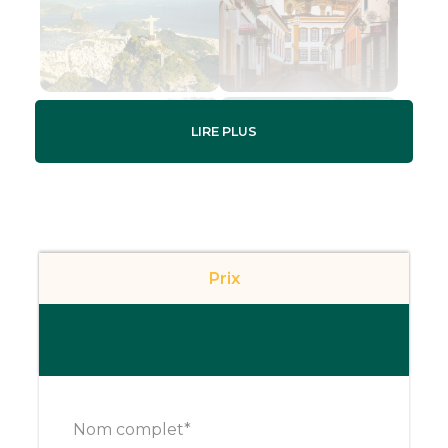
LIRE PLUS
Gallery
Prix
Les charmes du Brésil
Baroque
Découvrez avec
Xplore Brésil
un circuit de
Nom complet
*
10 jours
entre
Rio de Janeiro
, les villes