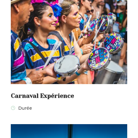
Jour 1 – Rio de Janeiro -
Arrivée
Début de votre
voyage au Brésil
avec
une arrivée à
Rio de Janeiro
, l’une des
villes les plus emblématiques
d’Amérique du Sud. À votre arrivée à
l’aéroport, accueil puis
transfert vers
votre hôtel
, pour profiter pleinement
de la ville.
Carnaval Expérience
Dès les premiers instants, vous plongez
Durée
dans l’atmosphère unique de la
Cidade
Maravilhosa
. Entre l’océan Atlantique,
les reliefs verdoyants et l’ambiance
solaire de Rio, votre aventure brésilienne