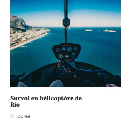
commence.
Nuit à Rio de Janeiro – Repas libres
Jour 2 – Corcovado et Pain de
Sucre
Jour 3 – Santa Teresa
Jour 4 – Rio de Janeiro - Belo
Horizonte - Tiradentes
Jour 5 – Tiradente – Sao Joao
Survol en hélicoptère de
del Rei – Ouro Preto
Rio
Durée
Jour 6 – Ouro Preto - Mariana -
Visite de mine