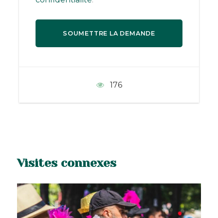
entre
Tiradentes
, São João del Rei et
Ouro
Preto
, au cœur de la Route de l’Or.
La visite d’
Ouro Preto, ville classée à
l’UNESCO
, avec ses églises baroques, ses
ruelles escarpées, et son patrimoine minier.
Le séjour à
Paraty
, joyau de la
Costa Verde
,
entre centre historique, plages tropicales et
176
baie aux eaux turquoise.
Avec Xplore Brésil, vous profitez d’une
organisation sur mesure pour un voyage
serein et riche en découvertes.
Visites connexes
Programme détaillé