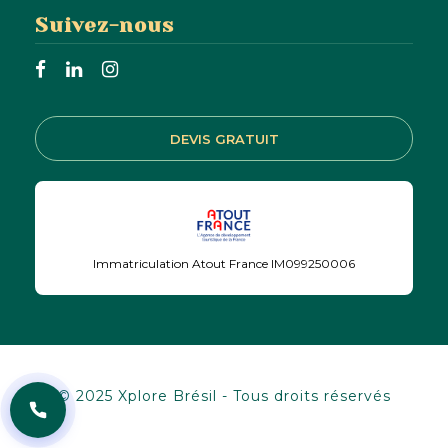
Suivez-nous
JE VEUX RECEVOIR
MON DEVIS
GRATUIT
DEVIS GRATUIT
Immatriculation Atout France IM099250006
© 2025 Xplore Brésil - Tous droits réservés