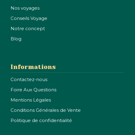
Nos voyages
Conseils Voyage
Notre concept
Blog
Informations
Envie de
Contactez-nous
découvrir le
Foire Aux Questions
Brésil ?
Mentions Légales
Conditions Générales de Vente
contactez-nous et créez votre voyage sur-
Politique de confidentialité
mesure avec un local