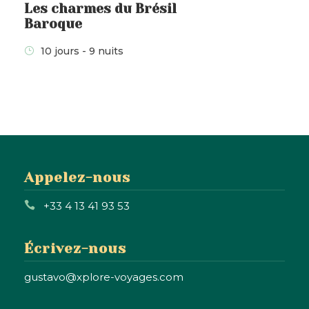
Les charmes du Brésil
Paraty,
inscrite au Patrimoine Mondial
Baroque
de l’UNESCO
, séduit autant par ses
10 jours - 9 nuits
richesses culturelles que par son
environnement naturel exceptionnel
.
Ville créative de la
gastronomie
, elle
invite également à découvrir ses bonnes
adresses.
Nuit à Paraty – Petit-déjeuner inclus,
Appelez-nous
déjeuner et dîner libres.
+33 4 13 41 93 53
Jour 14 – Paraty - Rio - Départ
Écrivez-nous
gustavo@xplore-voyages.com