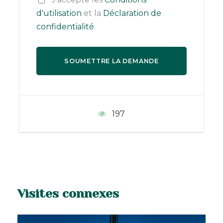
Une parenthèse nature à
Ilha Grande
, île
d'utilisation
et la
Déclaration de
préservée sans voitures, entre plages
confidentialité
.
paradisiaques, randonnées et ambiance
bohème.
Le charme de
Paraty
, entre centre historique
colonial, balade en bateau dans la baie et
excursion en Jeep.
197
Avec Xplore Brésil, vous profitez d’une
organisation sur mesure pour un voyage
serein et riche en découvertes.
Visites connexes
Programme détaillé