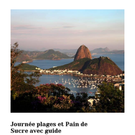
Expérience Carnaval
Jour 4 – Jeep Tour dans la
forêt de Tijuca
Jour 5 – Journée libre à Rio
Jour 6 – Rio de Janeiro -
Chutes d'Iguaçu - Côté
brésilien
Jour 7 – Chutes d'Iguaçu - Côté
argentin
Jour 8 – Foz de Iguaçu - Rio de
Janeiro - Ilha Grande
Journée plages et Pain de
Sucre avec guide
Jours 9 et 10 – Journées libre à