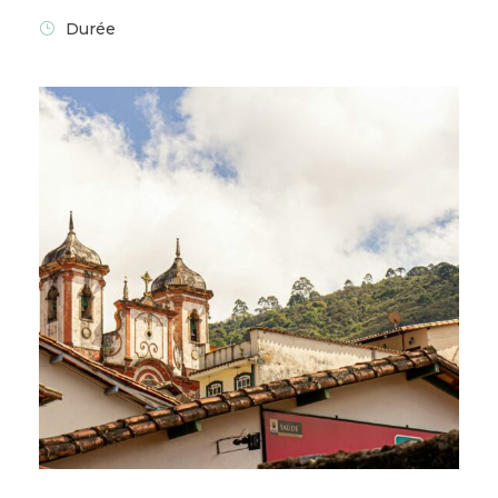
Ilha Grande
Durée
Jour 11 – Ilha Grande - Paraty
Jour 12 – Paraty - Balade en
bateau
Jour 13 - Journée libre à Paraty
Aujourd’hui, journée libre à
Paraty
,
idéale pour vous imprégner de
l’
atmosphère coloniale
de son centre
historique. Flânerie dans ses
ruelles
pavées
, bordées de
maisons colorées
témoins du
riche passé
de la ville et de
son
importance dans l’histoire du
Brésil
.