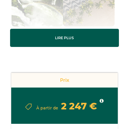
LIRE PLUS
Gallery
Prix
Découverte du Brésil
2 247 €
À partir de
Découvrez avec
Xplore Brésil
un circuit de
14 jours au cœur des
plus beaux contrastes
du Brésil.
De l’énergie vibrante de
Rio de