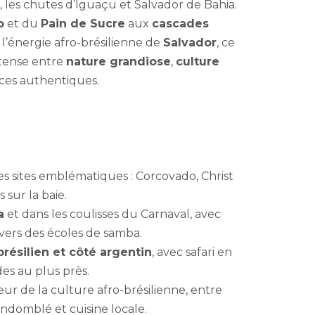
, les chutes d’Iguaçu et Salvador de Bahia.
o
et du
Pain de Sucre
aux
cascades
 l’énergie afro-brésilienne de
Salvador
, ce
tense entre
nature grandiose
,
culture
ces authentiques.
es sites emblématiques : Corcovado, Christ
sur la baie.
a
et dans les coulisses du Carnaval, avec
vers des écoles de samba.
résilien et côté argentin
, avec safari en
es au plus près.
œur de la culture afro-brésilienne, entre
andomblé et cuisine locale.