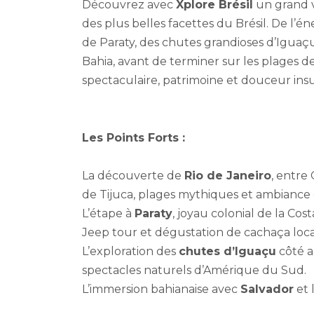
Découvrez avec
Xplore Brésil
un grand 
des plus belles facettes du Brésil. De l’é
de Paraty, des chutes grandioses d’Iguaçu
Bahia, avant de terminer sur les plages d
spectaculaire, patrimoine et douceur insu
Les Points Forts :
La découverte de
Rio de Janeiro
, entre
de Tijuca, plages mythiques et ambiance 
L’étape à
Paraty
, joyau colonial de la Cos
Jeep tour et dégustation de cachaça loca
L’exploration des
chutes d’Iguaçu
côté a
spectacles naturels d’Amérique du Sud.
L’immersion bahianaise avec
Salvador
et 