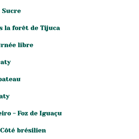
e Sucre
s la forêt de Tijuca
urnée libre
raty
 bateau
aty
eiro - Foz de Iguaçu
 Côté brésilien